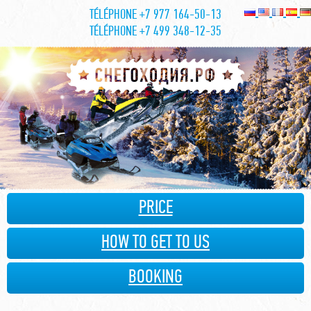
TÉLÉPHONE +7 977 164-50-13
TÉLÉPHONE +7 499 348-12-35
PRICE
HOW TO GET TO US
BOOKING