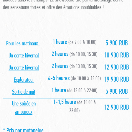
des sensations fortes et offre des émotions inoubliables !
1 heure
(de 9:00 à 10:00)
5 900 RUB
Pour les matinaux...
2 heures
(de 10:00, 15:30)
10 900 RUB
Un conte hivernal
2 heures
(de 13:00, 15:30)
12 900 RUB
Un conte hivernal
4-5 heures
(de 10:00 à 18:00)
19 900 RUB
Explorateur
1 heure
(de 18:00 à 22:00)
5 900 RUB
Sortie de nuit
1-1,5 heure
(de 18:00 à
Une soirée en
12 900 RUB
22:00)
amoureux
* Prix par motoneige.