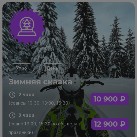
10 900 ₽
Yamaha Multi Purpose
Цена:
2 часа
(сеансы 10:30, 13:00, 15:30)
Утро
День
Купить в подарок
Зимняя сказка
Забронировать
12 900 ₽
2 часа
Цена:
10 900 ₽
(сеансы 10:30, 13:00, 15:30)
2
(сеанс 13:00, 15:30 по сб., вс. и
часа
праздники)
2 часа
12 900 ₽
Купить в подарок
(сеанс 13:00, 15:30 по сб., вс. и
Забронировать
праздники)