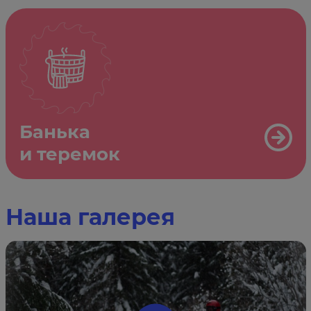
Банька
и теремок
Наша галерея