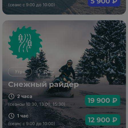
5 900 ₽
Забронировать
(сеанс с 9:00 до 10:00)
одноместный
Yamaha Sidewinder 2020 г.в.
двухместный
OSM SM100 2024 г.в.
Утро
День
Снежный райдер
19 900 ₽ / 12 900 ₽
Цена:
2 часа
2 часа
(сеансы 10:30, 13:00, 15:30)
19 900 ₽
(сеансы 10:30, 13:00, 15:30)
1 час
(сеанс с 9:00 до 10:00)
Купить в подарок
1 час
12 900 ₽
Забронировать
(сеанс с 9:00 до 10:00)