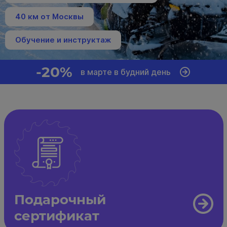
40 км от Москвы
Обучение и инструктаж
-20%
в марте в будний день
Подарочный
сертификат