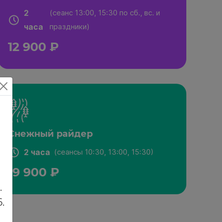
2
(сеанс 13:00, 15:30 по сб., вс. и
часа
праздники)
12 900 ₽
Снежный райдер
2 часа
(сеансы 10:30, 13:00, 15:30)
м
19 900 ₽
.
.