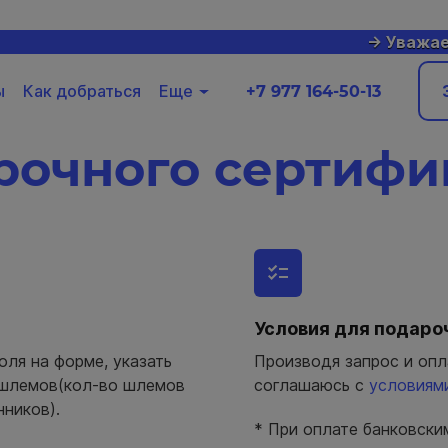
-> Уважаемые
ы
Как добраться
Еще
+7 977 164-50-13
рочного сертифи
Условия для подаро
оля на форме, указать
Производя запрос и опл
 шлемов(кол-во шлемов
соглашаюсь с
условиями
ников).
* При оплате банковски