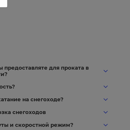
ы предоставляте для проката в
ти?
ость?
катание на снегоходе?
озка снегоходов
уты и скоростной режим?