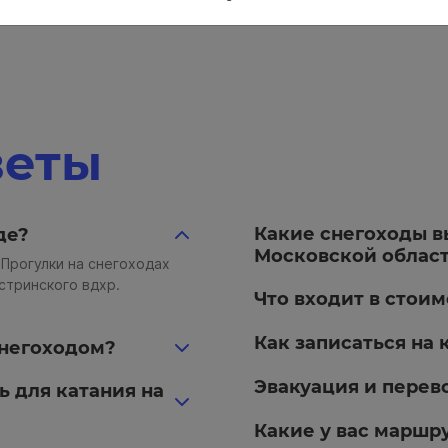
веты
Какие снегоходы в
де?
Московской облас
 Прогулки на снегоходах
стринского вдхр.
Что входит в стоим
Как записаться на 
снегоходом?
Эвакуация и перев
 для катания на
Какие у вас маршр